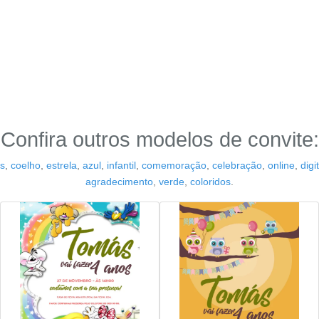
Confira outros modelos de convite:
s
,
coelho
,
estrela
,
azul
,
infantil
,
comemoração
,
celebração
,
online
,
digi
agradecimento
,
verde
,
coloridos
.