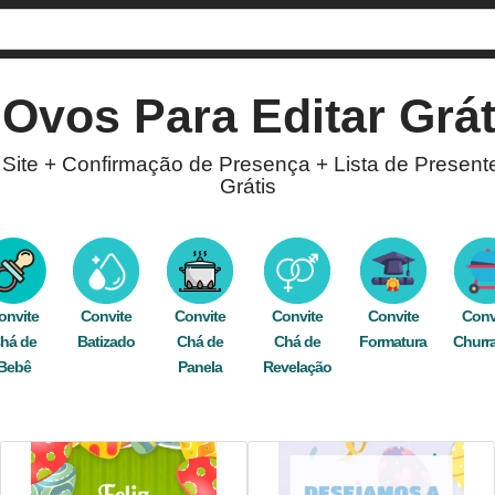
e
Ovos
Para Editar Grát
 Site + Confirmação de Presença + Lista de Present
Grátis
Ovos
! Com a opção de confirmação de presença e 
so editor está disponível para você criar convites 
pelo WhatsApp, Facebook, e-mail, ou imprima e espa
onvite
Convite
Convite
Convite
Convite
Conv
ça
há de
,
ovos
,
coelho
Batizado
,
estrela
,
Chá de
azul
,
infantil
,
comemoração
Chá de
Formatura
,
celebração
Churr
,
onli
Bebê
Panela
Revelação