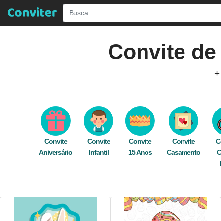
Convite d
+
Descubra Incríveis Modelos de
Convites de
editar gratuitamente e rapidamente online. Nos
Envie seu convite digital de graça 
Convite
Convite
Convite
Convite
C
Aniversário
Infantil
amigos
15 Anos
,
festa
,
encontro
Casamento
,
feriado
,
ca
C