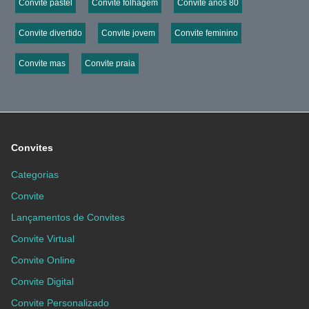
Convite pastel
Convite folhagem
Convite anos 80
Convite divertido
Convite jovem
Convite feminino
Convite mas
Convite praia
Convites
Categorias
Convite
Lançamentos de Convites
Convite Virtual
Convite Online
Convite Digital
Convite Personalizado