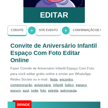
EDITAR
CONVITE
SITE EVENTO
CONFIRMAÇÃO DE PRE
Convite de Aniversário Infantil
Espaço Com Foto Editar
Online
Fazer Convite de Aniversário Infantil Espaço Com Foto
para você editar grátis online e enviar por WhatsApp,
Redes Sociais ou e-mail.:
festa
,
encontro
,
comemoração
,
aniversário
,
infantil
,
lúdico
,
espaço
,
escuro
,
azul
,
noite
,
foto
,
estrela
,
astronauta
.
BRINDE