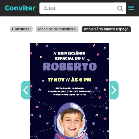
Convites >
Modelos de convites >
aniversário infantil espaço