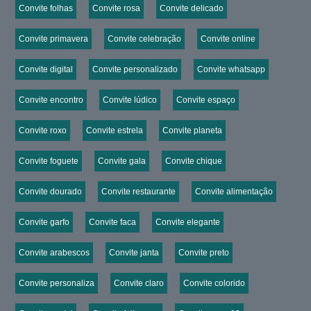
Convite folhas
Convite rosa
Convite delicado
Convite primavera
Convite celebração
Convite online
Convite digital
Convite personalizado
Convite whatsapp
Convite encontro
Convite lúdico
Convite espaço
Convite roxo
Convite estrela
Convite planeta
Convite foguete
Convite gala
Convite chique
Convite dourado
Convite restaurante
Convite alimentação
Convite garfo
Convite faca
Convite elegante
Convite arabescos
Convite janta
Convite preto
Convite personaliza
Convite claro
Convite colorido