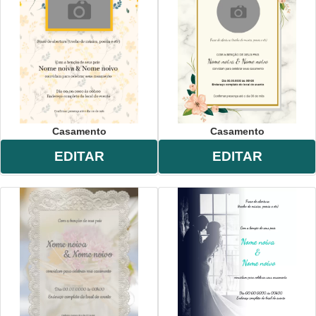
aniversário
,
natureza
,
adulto
,
comemoração
,
celebração
,
digital
,
online
Casamento
Casamento
EDITAR
EDITAR