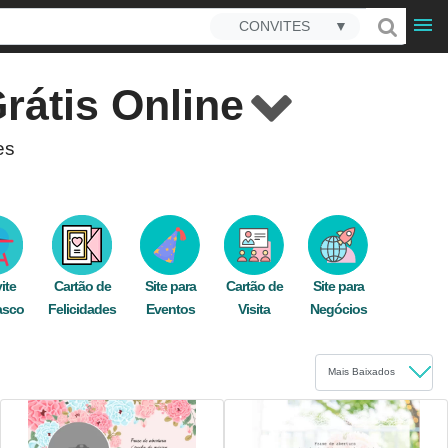
CONVITES
▼
rátis Online
es
dade de modelos à sua disposição.
m nosso editor online sempre pronto, qualquer
es.
ite
Cartão de
Site para
Cartão de
Site para
scubra como é fácil gerenciar a
confirmação
asco
Felicidades
Eventos
Visita
Negócios
seus sonhos, tudo em um só lugar.
 imprima e espalhe felicidade entre seus