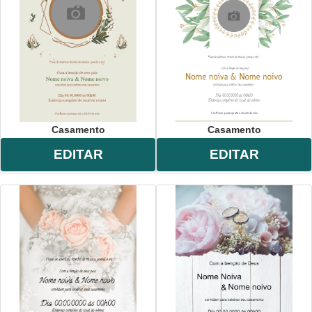
festa
,
hispter
,
foto
,
flores
,
Casamento
Casamento
EDITAR
EDITAR