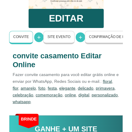
EDITAR
CONVITE
SITE EVENTO
CONFIRMAÇÃO DE PRE
convite casamento Editar
Online
Fazer convite casamento para você editar grátis online e
enviar por WhatsApp, Redes Sociais ou e-mail.:
floral
,
flor
,
amarelo
,
foto
,
festa
,
elegante
,
delicado
,
primavera
,
celebração
,
comemoração
,
online
,
digital
,
personalizado
,
whatsapp
.
BRINDE
GANHE + UM SITE