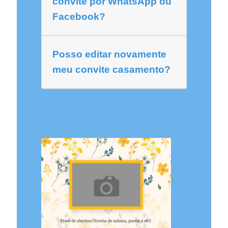
convite por WhatsApp ou
Facebook?
Posso editar novamente
meu convite casamento?