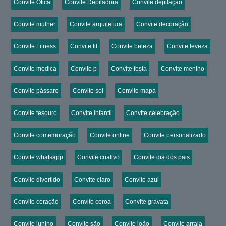
Convite Ótica
Convite Depiladora
Convite depilação
Convite mulher
Convite arquitetura
Convite decoração
Convite Fitness
Convite fit
Convite beleza
Convite leveza
Convite médica
Convite p
Convite festa
Convite menino
Convite pássaro
Convite sol
Convite mapa
Convite tesouro
Convite infantil
Convite celebração
Convite comemoração
Convite online
Convite personalizado
Convite whatsapp
Convite criativo
Convite dia dos pais
Convite divertido
Convite claro
Convite azul
Convite coração
Convite coroa
Convite gravata
Convite junino
Convite são
Convite joão
Convite arraia