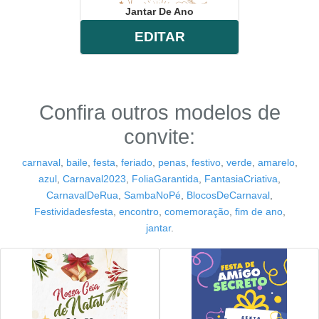
Jantar De Ano
EDITAR
Confira outros modelos de
convite:
carnaval
,
baile
,
festa
,
feriado
,
penas
,
festivo
,
verde
,
amarelo
,
azul
,
Carnaval2023
,
FoliaGarantida
,
FantasiaCriativa
,
CarnavalDeRua
,
SambaNoPé
,
BlocosDeCarnaval
,
Festividadesfesta
,
encontro
,
comemoração
,
fim de ano
,
jantar
.