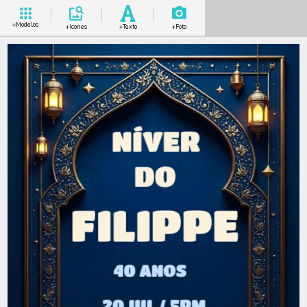
+Modelos
+Icones
+Texto
+Foto