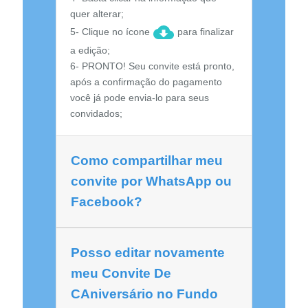
quer alterar;
5- Clique no ícone
para finalizar
a edição;
6- PRONTO! Seu convite está pronto,
após a confirmação do pagamento
você já pode envia-lo para seus
convidados;
Como compartilhar meu
convite por WhatsApp ou
Facebook?
Posso editar novamente
meu Convite De
CAniversário no Fundo