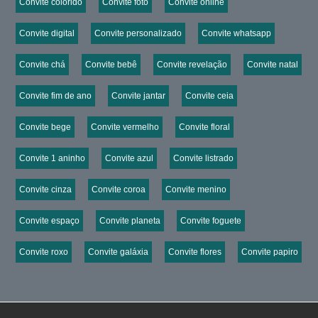
Convite colorido
Convite foto
Convite online
Convite digital
Convite personalizado
Convite whatsapp
Convite chá
Convite bebê
Convite revelação
Convite natal
Convite fim de ano
Convite jantar
Convite ceia
Convite bege
Convite vermelho
Convite floral
Convite 1 aninho
Convite azul
Convite listrado
Convite cinza
Convite coroa
Convite menino
Convite espaço
Convite planeta
Convite foguete
Convite roxo
Convite galáxia
Convite flores
Convite papiro