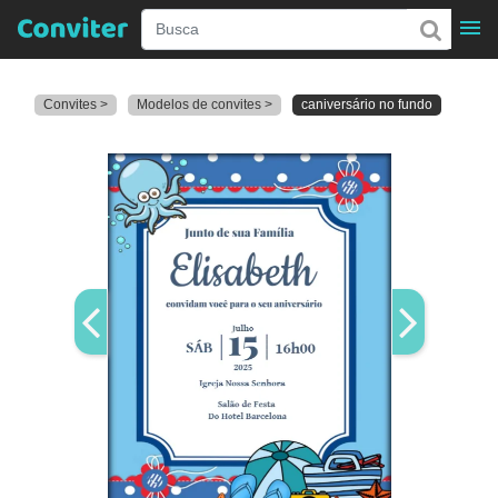
Convites >
Modelos de convites >
caniversário no fundo