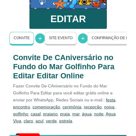
EDITAR
CONVITE
SITE EVENTO
CONFIRMAÇÃO DE PRE
Convite De CAniversário no
Fundo do Mar Golfinho Para
Editar Editar Online
Fazer Convite De CAniversário no Fundo do Mar
Golfinho Para Editar para você editar grátis online e
enviar por WhatsApp, Redes Sociais ou e-mail.:
festa
,
encontro
,
comemoração
,
cerimônia
,
recepção
,
noiva
,
golfinho
,
casal
,
praiano
,
praia
,
mar
,
água
,
noite
,
Agua
Viva
,
claro
,
azul
,
verde
,
estrela
.