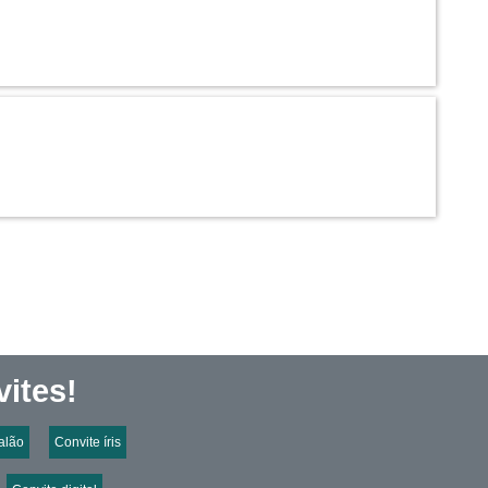
ites!
alão
Convite íris