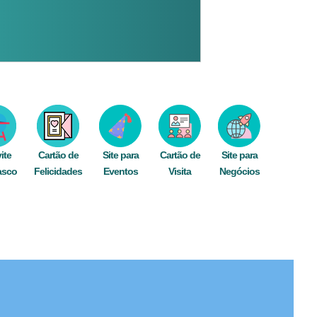
ite
Cartão de
Site para
Cartão de
Site para
asco
Felicidades
Eventos
Visita
Negócios