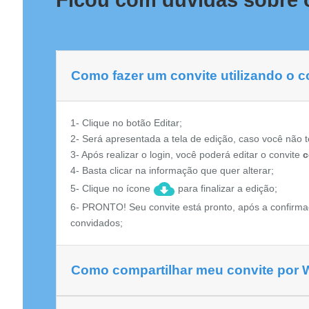
Ficou com dúvidas sobre o
Como fazer um convite utilizando o c
1- Clique no botão Editar;
2- Será apresentada a tela de edição, caso você não t
3- Após realizar o login, você poderá editar o convite
c
4- Basta clicar na informação que quer alterar;
5- Clique no ícone
para finalizar a edição;
6- PRONTO! Seu convite está pronto, após a confirma
convidados;
Como compartilhar meu convite por