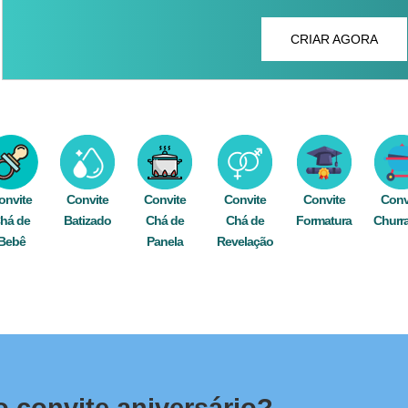
CRIAR AGORA
onvite
Convite
Convite
Convite
Convite
Conv
há de
Batizado
Chá de
Chá de
Formatura
Churr
Bebê
Panela
Revelação