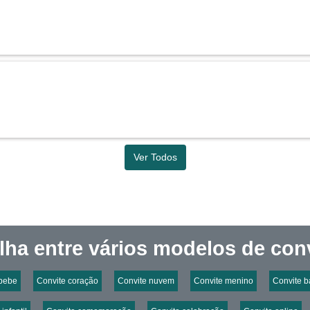
Ver Todos
lha entre vários modelos de conv
 bebe
Convite coração
Convite nuvem
Convite menino
Convite b