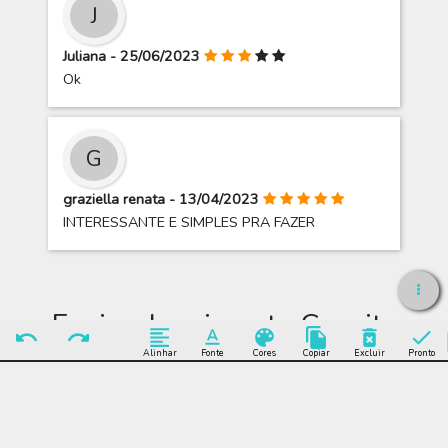
J
Juliana - 25/06/2023
Ok
G
graziella renata - 13/04/2023
INTERESSANTE E SIMPLES PRA FAZER
Enviar depoimento Convite
Engraçado Para Churrasco Boi
Alinhar
Fonte
Cores
Copiar
Excluir
Pronto
Enviar Depoimento
Editar Convite Engraçado