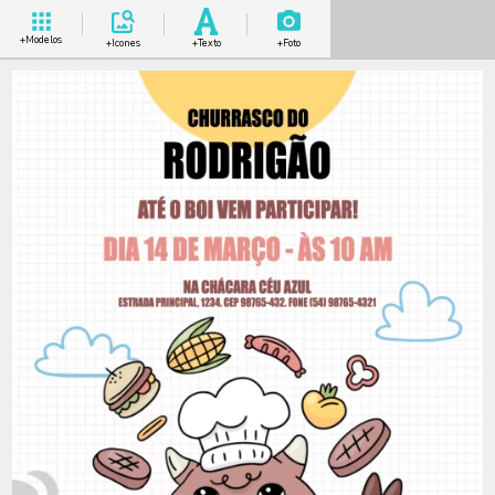
+Modelos
+Icones
+Texto
+Foto