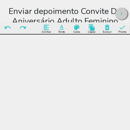
Enviar depoimento Convite De
Aniversário Adulto Feminino
Delicado
Alinhar
Fonte
Cores
Copiar
Excluir
Pronto
Enviar Depoimento
Editar Convite De
Aniversário Adulto
Feminino Delicado
Muitos modelos incríveis de Convite De Aniversário Adulto
Feminino Delicado para você editar grátis online e enviar sem
limite por WhatsApp, Facebook, e-mail ou se preferir imprimir.
Convite De Aniversário Adulto Feminino Delicado, festa,
encontro, comemoração, aniversário, adulto, feminino, claro,