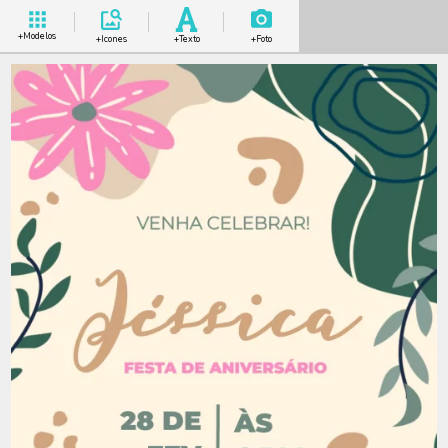
+Modelos
+Icones
+Texto
+Foto