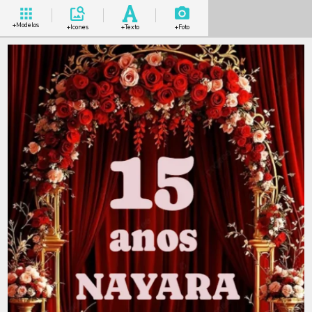
+Modelos
+Icones
+Texto
+Foto