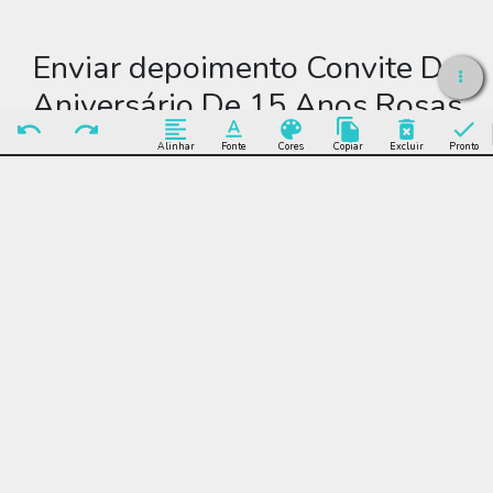
Enviar depoimento Convite De
Aniversário De 15 Anos Rosas
Para Editar
Alinhar
Fonte
Cores
Copiar
Excluir
Pronto
Enviar Depoimento
Editar Convite De
Aniversário De 15 Anos
Rosas Para Editar
Muitos modelos incríveis de Convite De Aniversário De 15 Anos
Rosas Para Editar para você editar grátis online e enviar sem
limite por WhatsApp, Facebook, e-mail ou se preferir imprimir.
Convite De Aniversário De 15 Anos Rosas Para Editar,