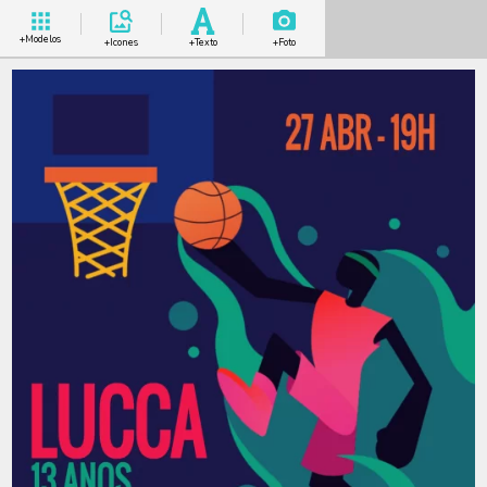
+Modelos
+Icones
+Texto
+Foto