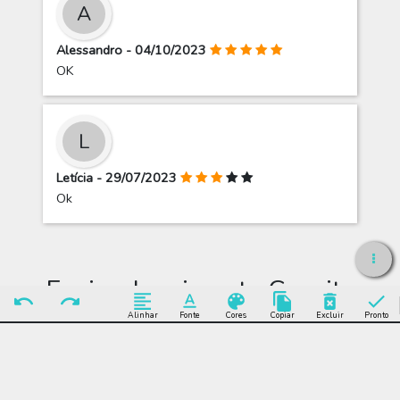
A
Alessandro - 04/10/2023
OK
L
Letícia - 29/07/2023
Ok
Enviar depoimento Convite
Basquete De Aniversário Escuro
Alinhar
Fonte
Cores
Copiar
Excluir
Pronto
Enviar Depoimento
Editar Convite Basquete