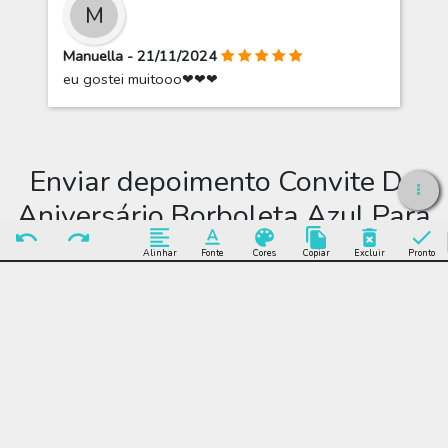
M
Manuella - 21/11/2024
eu gostei muitooo❤❤❤
Enviar depoimento Convite De
Aniversário Borboleta Azul Para
Editar
Alinhar
Fonte
Cores
Copiar
Excluir
Pronto
Enviar Depoimento
Editar Convite De
Aniversário Borboleta
Azul Para Editar