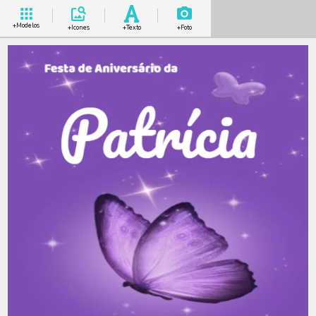
+Modelos
+Icones
+Texto
+Foto