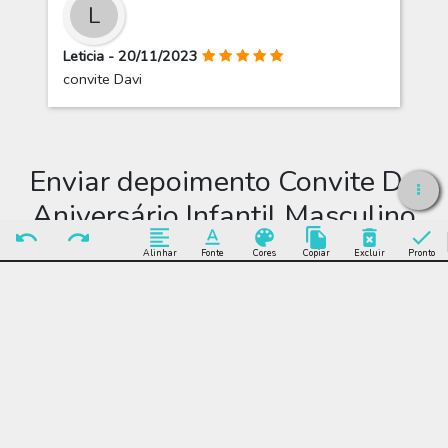
L
Leticia - 20/11/2023
convite Davi
Enviar depoimento Convite De
Aniversário Infantil Masculino
Azul
Alinhar
Fonte
Cores
Copiar
Excluir
Pronto
Enviar Depoimento
Editar Convite De
Aniversário Infantil
Masculino Azul