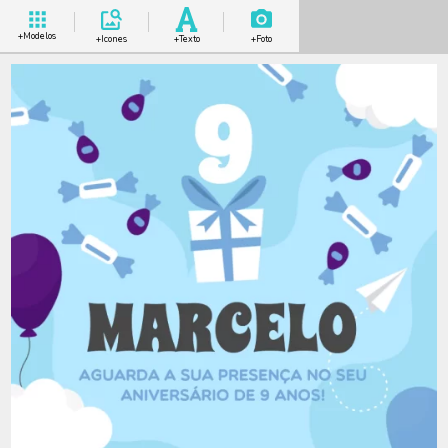
+Modelos
+Icones
+Texto
+Foto