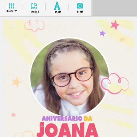
+Modelos
+Icones
+Texto
+Foto