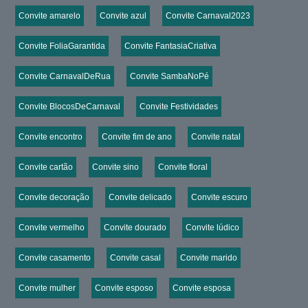
Convite amarelo
Convite azul
Convite Carnaval2023
Convite FoliaGarantida
Convite FantasiaCriativa
Convite CarnavalDeRua
Convite SambaNoPé
Convite BlocosDeCarnaval
Convite Festividades
Convite encontro
Convite fim de ano
Convite natal
Convite cartão
Convite sino
Convite floral
Convite decoração
Convite delicado
Convite escuro
Convite vermelho
Convite dourado
Convite lúdico
Convite casamento
Convite casal
Convite marido
Convite mulher
Convite esposo
Convite esposa