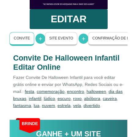
EDITAR
CONVITE
SITE EVENTO
CONFIRMAÇÃO DE PRE
Convite De Halloween Infantil
Editar Online
Fazer Convite De Halloween Infantil para você editar
grátis online e enviar por WhatsApp, Redes Sociais ou e-
mail.:
festa
,
comemoração
,
encontro
,
halloween
,
dia das
bruxas
,
infantil
,
lúdico
,
escuro
,
roxo
,
abóbora
,
caveira
,
fantasma
,
lua
,
nuvem
,
estrela
,
vela
,
divertido
.
BRINDE
GANHE + UM SITE