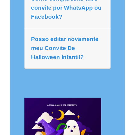
convite por WhatsApp ou
Facebook?
Posso editar novamente
meu Convite De
Halloween Infantil?