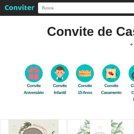
Convite de
Ca
+
Descubra Incríveis Modelos de
Convites de
pode editar gratuitamente e rapidamente on
computador. Envie seu convite digital de 
Convite
Convite
Convite
Convite
C
Aniversário
Infantil
15 Anos
festa
,
hispter
Casamento
,
foto
,
flores
,
C