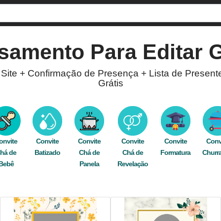
samento
Para Editar G
 Site + Confirmação de Presença + Lista de Present
Grátis
Casamento
! Com a opção de confirmação de presen
line. Nosso editor está disponível para você criar c
graça pelo WhatsApp, Facebook, e-mail, ou imprima 
onvite
Convite
Convite
Convite
Convite
Conv
há de
aniversário
,
Batizado
natureza
,
adulto
Chá de
,
comemoração
Chá de
,
celebração
Formatura
,
digital
,
online
Churr
Bebê
Panela
Revelação