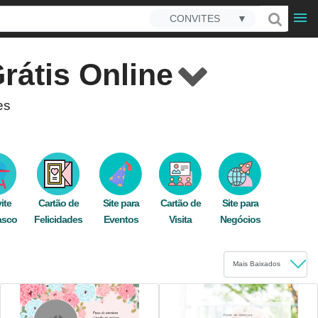
CONVITES
▼
rátis Online
es
ça e um site personalizado, qualquer pessoa
onvites deslumbrantes, seja pelo celular ou
e espalhe a alegria entre seus convidados!
ite
Cartão de
Site para
Cartão de
Site para
asco
,
personalizado
Felicidades
,
whatsapp
Eventos
.
Visita
Negócios