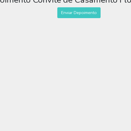
Enviar Depoimento
ite de Casamento Floral A
 Floral Azul Turqueza para você editar grátis online e enviar sem lim
imprimir.
co, flores, azul, floral, primavera, delicado, feminino, foto, festa, a
personalizado, whatsapp