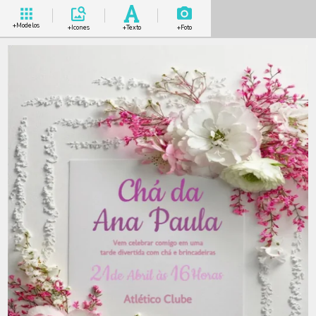
+Modelos
+Icones
+Texto
+Foto