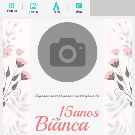
+Modelos
+Icones
+Texto
+Foto