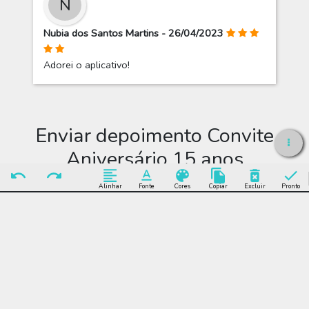
N
Nubia dos Santos Martins - 26/04/2023
Adorei o aplicativo!
Enviar depoimento Convite
Aniversário 15 anos
Alinhar
Fonte
Cores
Copiar
Excluir
Pronto
Enviar Depoimento
Editar Convite
Aniversário 15 anos
Muitos modelos incríveis de Convite Aniversário 15 anos para