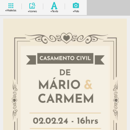
+Modelos
+Icones
+Texto
+Foto