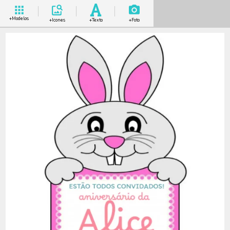
+Modelos
+Icones
+Texto
+Foto