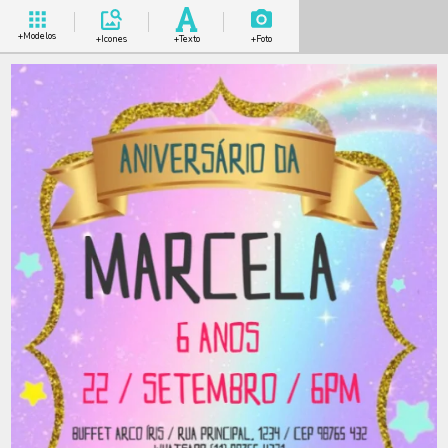
+Modelos
+Icones
+Texto
+Foto