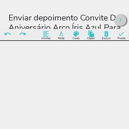
Enviar depoimento Convite De
Aniversário Arco Íris Azul Para
Editar
Alinhar
Fonte
Cores
Copiar
Excluir
Pronto
Enviar Depoimento
Editar Convite De
Aniversário Arco Íris Azul
Para Editar
Muitos modelos incríveis de Convite De Aniversário Arco Íris
Azul Para Editar para você editar grátis online e enviar sem
limite por WhatsApp, Facebook, e-mail ou se preferir imprimir.
Convite De Aniversário Arco Íris Azul Para Editar, festa,