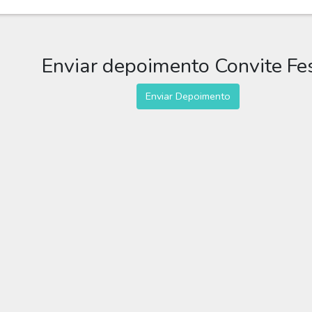
Enviar depoimento Convite Fe
Enviar Depoimento
Editar Convite Festa
ta para você editar grátis online e enviar sem limite por WhatsApp, F
o, adulto, aniversário, taça, champanhe, vinho, comemoração, celebraç