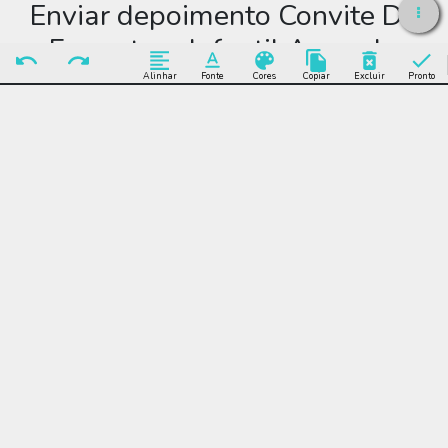
Enviar depoimento Convite De
Formatura Infantil Amarelo
Alinhar
Fonte
Cores
Copiar
Excluir
Pronto
Enviar Depoimento
Editar Convite De
Formatura Infantil
Amarelo
Muitos modelos incríveis de Convite De Formatura Infantil
Amarelo para você editar grátis online e enviar sem limite por
WhatsApp, Facebook, e-mail ou se preferir imprimir.
Convite De Formatura Infantil Amarelo, comemoração, festa,
celebração, encontro, formatura, infantil, claro, amarelo,
confete, estrela, chapéu, lúdico