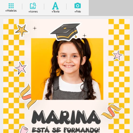
+Modelos
+Icones
+Texto
+Foto