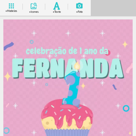
+Modelos
+Icones
+Texto
+Foto