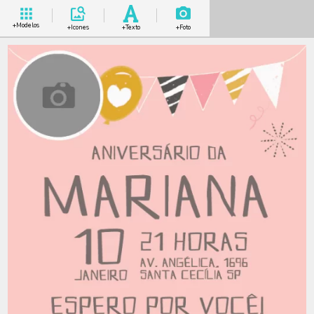
+Modelos
+Icones
+Texto
+Foto