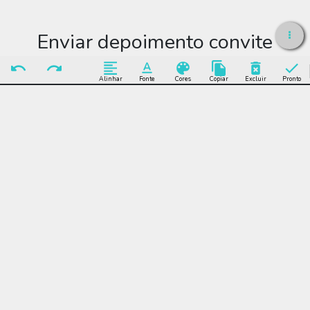
Enviar depoimento convite
aniversário
Alinhar
Fonte
Cores
Copiar
Excluir
Pronto
Enviar Depoimento
Editar convite aniversário
Muitos modelos incríveis de convite aniversário para você editar
grátis online e enviar sem limite por WhatsApp, Facebook, e-
mail ou se preferir imprimir.
convite aniversário, festa, feminino, menina, infantil,
bandeirinhas, foto, rosa, balão, estrela, coração, celebração,
comemoração, online, digital, personalizado, whatsapp