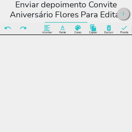
Enviar depoimento Convite
Aniversário Flores Para Editar
Enviar Depoimento
Alinhar
Fonte
Cores
Copiar
Excluir
Pronto
Editar Convite
Aniversário Flores Para
Editar
Muitos modelos incríveis de Convite Aniversário Flores Para
Editar para você editar grátis online e enviar sem limite por
WhatsApp, Facebook, e-mail ou se preferir imprimir.
Convite Aniversário Flores Para Editar, festa, encontro, adulto,
flores, floral, primavera, feminino, comemoração, celebração,