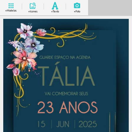
+Modelos
+Icones
+Texto
+Foto