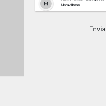
M
Maravilhoso
Envia
Editar
Muitos modelos incríveis de Convite Aniversário P