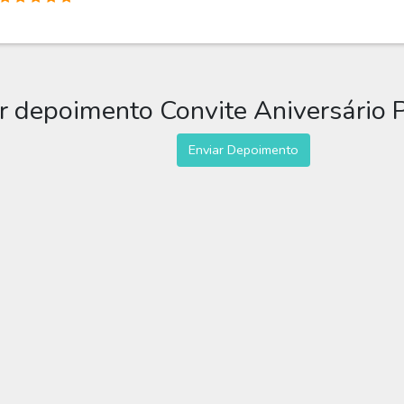
r depoimento Convite Aniversário 
Enviar Depoimento
 Convite Aniversário Pipa 1
ipa 1 aninho para você editar grátis online e enviar sem limite por W