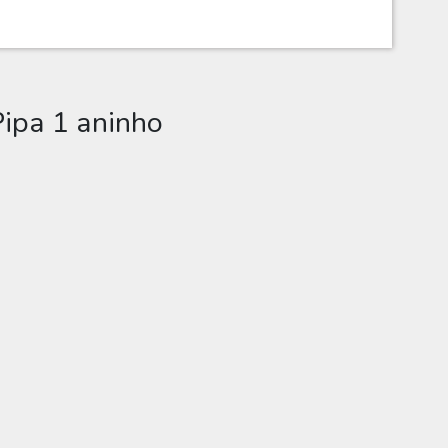
Pipa 1 aninho
 aninho
hatsApp, Facebook, e-mail ou se preferir imprimir.