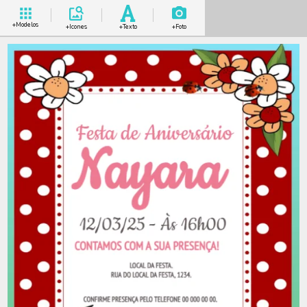
+Modelos
+Icones
+Texto
+Foto