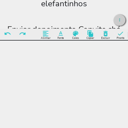
elefantinhos
Enviar depoimento Convite chá
de bebê revelação elefantinhos
Alinhar
Fonte
Cores
Copiar
Excluir
Pronto
Enviar Depoimento
Editar Convite chá de
bebê revelação
elefantinhos
Muitos modelos incríveis de Convite chá de bebê revelação
elefantinhos para você editar grátis online e enviar sem limite
por WhatsApp, Facebook, e-mail ou se preferir imprimir.
Convite chá de bebê revelação elefantinhos, festa, infantil, rosa,