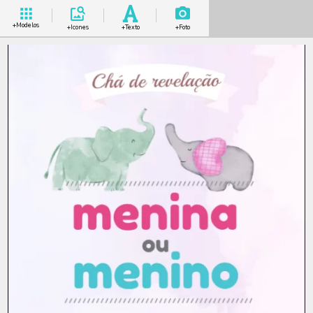
+Modelos
+Icones
+Texto
+Foto