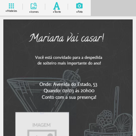
+Modelos
+Icones
+Texto
+Foto