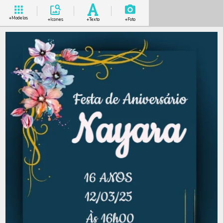
+Modelos
+Icones
+Texto
+Foto