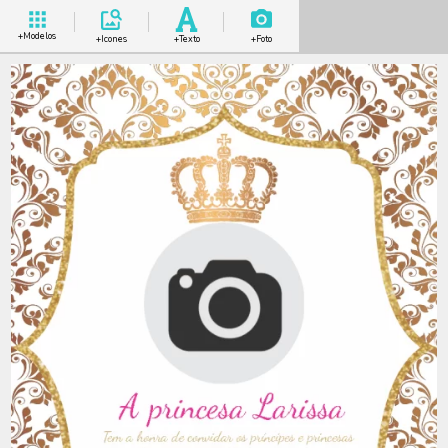
+Modelos
+Icones
+Texto
+Foto