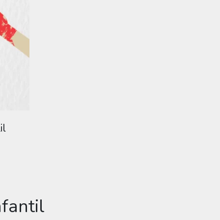
il
fantil