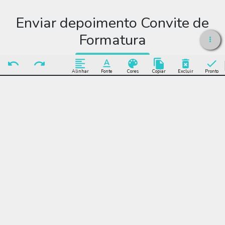
Enviar depoimento Convite de
Formatura
Enviar Depoimento
Alinhar
Fonte
Cores
Copiar
Excluir
Pronto
Editar Convite de
Formatura
Muitos modelos incríveis de Convite de Formatura para você
editar grátis online e enviar sem limite por WhatsApp, Facebook,
e-mail ou se preferir imprimir.
Convite de Formatura, azul, dourado, balão, formando, chapéu,
capelo, certificado, balões, adulto, comemoração, celebração,
online, digital, personalizado, whatsapp