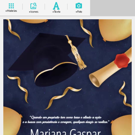
+Modelos
+Icones
+Texto
+Foto