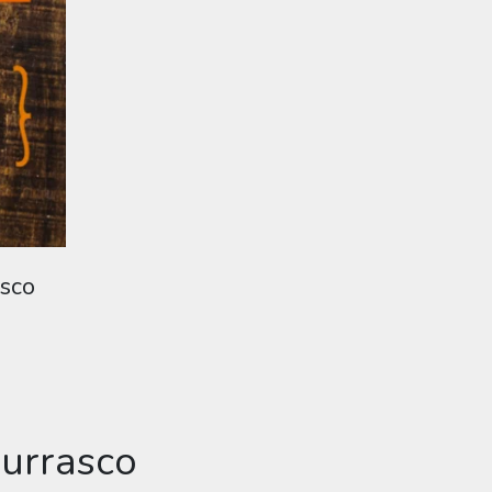
asco
hurrasco