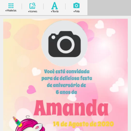
+Modelos
+Icones
+Texto
+Foto