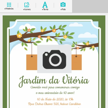
+Modelos
+Icones
+Texto
+Foto