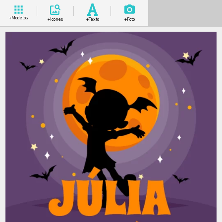
+Modelos
+Icones
+Texto
+Foto