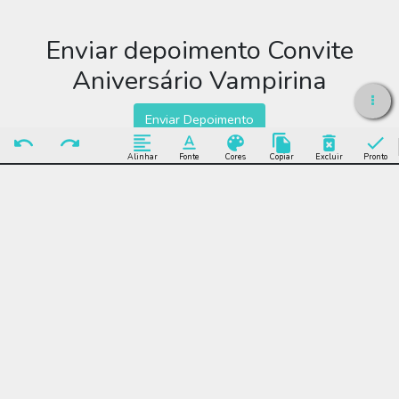
Enviar depoimento Convite
Aniversário Vampirina
Enviar Depoimento
Alinhar
Fonte
Cores
Copiar
Excluir
Pronto
Editar Convite
Aniversário Vampirina
Muitos modelos incríveis de Convite Aniversário Vampirina para
você editar grátis online e enviar sem limite por WhatsApp,
Facebook, e-mail ou se preferir imprimir.
Convite Aniversário Vampirina, festa, infantil, desenho, roxo,