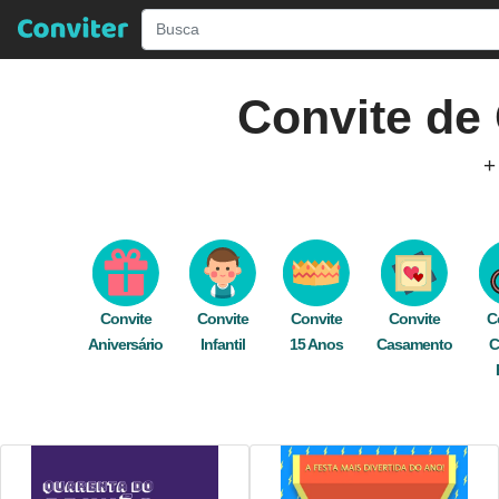
Convite de
+
Descubra Incríveis Modelos de
Convites de
editar gratuitamente e rapidamente online. Nos
Envie seu convite digital de graça 
Convite
Convite
Convite
Convite
C
Aniversário
Infantil
15 Anos
gamer
,
gamer
Casamento
,
game
,
foto
C