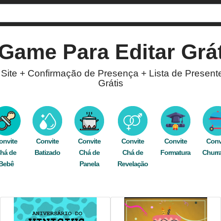
Game
Para Editar Grát
 Site + Confirmação de Presença + Lista de Present
Grátis
Game
! Com a opção de confirmação de presença e 
so editor está disponível para você criar convites 
pelo WhatsApp, Facebook, e-mail, ou imprima e espa
onvite
Convite
Convite
Convite
Convite
Conv
há de
,
roxo
,
controle
Batizado
,
comemoração
Chá de
,
celebração
Chá de
,
online
,
digital
Formatura
,
personaliza
Churr
Bebê
Panela
Revelação