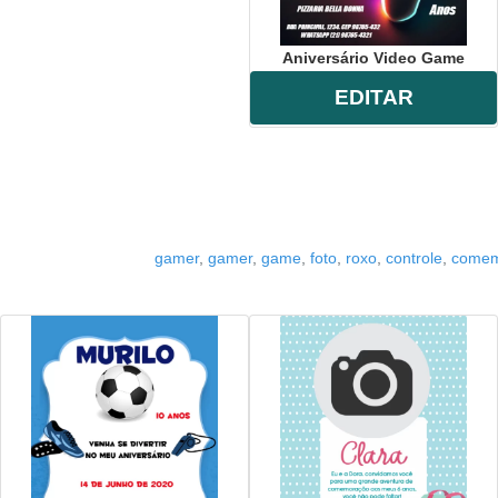
Aniversário Video Game
EDITAR
gamer
,
gamer
,
game
,
foto
,
roxo
,
controle
,
comem