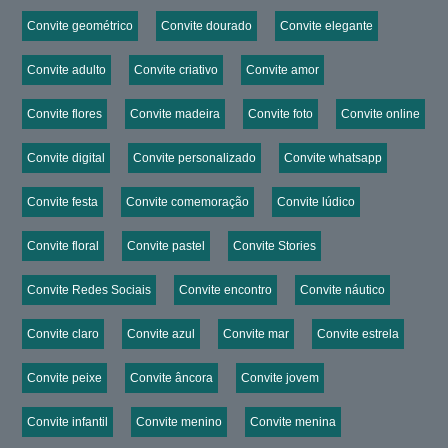
Convite geométrico
Convite dourado
Convite elegante
Convite adulto
Convite criativo
Convite amor
Convite flores
Convite madeira
Convite foto
Convite online
Convite digital
Convite personalizado
Convite whatsapp
Convite festa
Convite comemoração
Convite lúdico
Convite floral
Convite pastel
Convite Stories
Convite Redes Sociais
Convite encontro
Convite náutico
Convite claro
Convite azul
Convite mar
Convite estrela
Convite peixe
Convite âncora
Convite jovem
Convite infantil
Convite menino
Convite menina