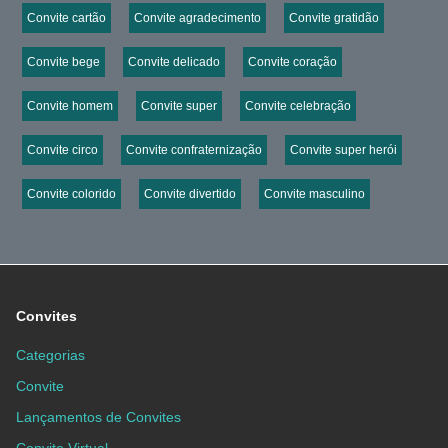
Convite cartão
Convite agradecimento
Convite gratidão
Convite bege
Convite delicado
Convite coração
Convite homem
Convite super
Convite celebração
Convite circo
Convite confraternização
Convite super herói
Convite colorido
Convite divertido
Convite masculino
Convites
Categorias
Convite
Lançamentos de Convites