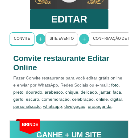
EDITAR
CONVITE
SITE EVENTO
CONFIRMAÇÃO DE PRE
Convite restaurante Editar
Online
Fazer Convite restaurante para você editar grátis online
e enviar por WhatsApp, Redes Sociais ou e-mail.:
foto
,
preto
,
dourado
,
arabesco
,
chique
,
delicado
,
jantar
,
faca
,
garfo
,
escuro
,
comemoração
,
celebração
,
online
,
digital
,
personalizado
,
whatsapp
,
divulgação
,
propaganda
.
BRINDE
GANHE + UM SITE