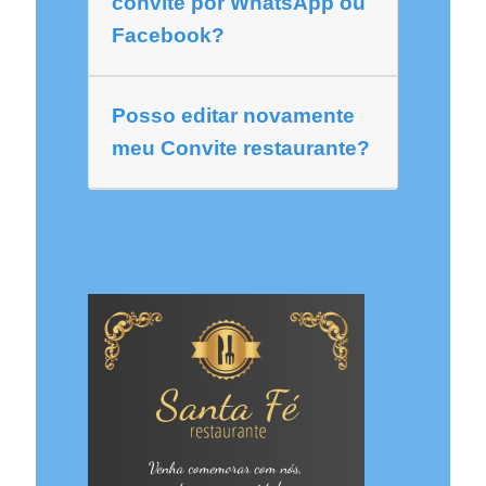
convite por WhatsApp ou
Facebook?
Posso editar novamente
meu Convite restaurante?