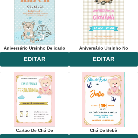
Aniversário Ursinho Delicado
Aniversário Ursinho No
EDITAR
EDITAR
Cartão De Chá De
Chá De Bebê