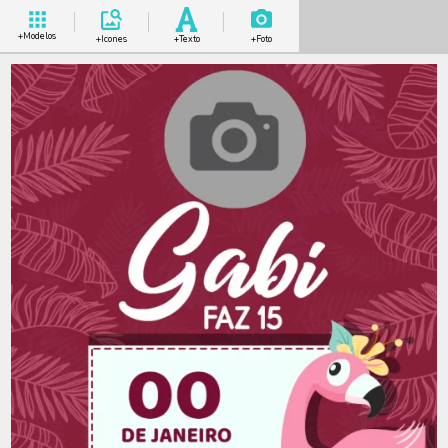
+Modelos
+Icones
+Texto
+Foto