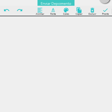
Enviar Depoimento
Alinhar
Fonte
Cores
Copiar
Excluir
Pronto
Editar Convite
Aniversário Flamingo
Muitos modelos incríveis de Convite Aniversário Flamingo para
você editar grátis online e enviar sem limite por WhatsApp,
Facebook, e-mail ou se preferir imprimir.
Convite Aniversário Flamingo, flamingos, verão, menina,
delicado, infantil, moderno, tropical, divertido, romântico , festa,
piscina, foto, folhas, feminino, 15 anos, comemoração,
celebração, online, digi