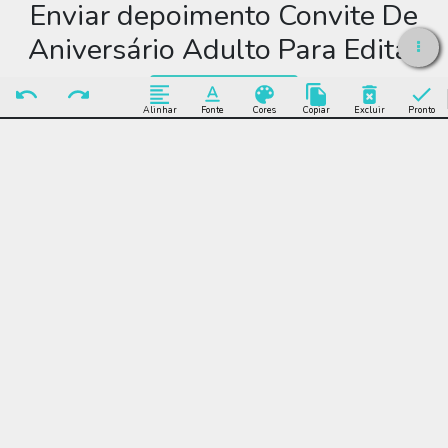
Enviar depoimento Convite De
Aniversário Adulto Para Editar
Enviar Depoimento
Alinhar
Fonte
Cores
Copiar
Excluir
Pronto
Editar Convite De
Aniversário Adulto Para
Editar
Muitos modelos incríveis de Convite De Aniversário Adulto Para
Editar para você editar grátis online e enviar sem limite por
WhatsApp, Facebook, e-mail ou se preferir imprimir.
Convite De Aniversário Adulto Para Editar, festa, encontro,
comemoração, aniversário,, delicado, floral, claro, rosa, feminino,