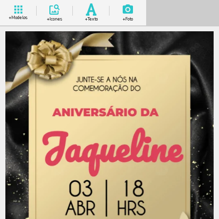
+Modelos
+Icones
+Texto
+Foto