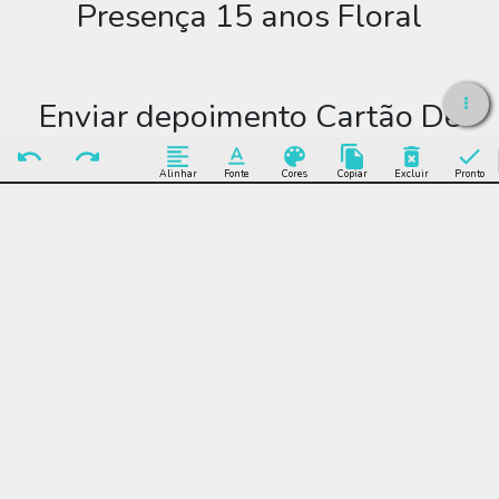
Presença 15 anos Floral
Enviar depoimento Cartão De
Agradecimento De Presença 15
Alinhar
Fonte
Cores
Copiar
Excluir
Pronto
anos Floral
Enviar Depoimento
Editar Cartão De
Agradecimento De
Presença 15 anos Floral
Muitos modelos incríveis de Cartão De Agradecimento De
Presença 15 anos Floral para você editar grátis online e enviar
sem limite por WhatsApp, Facebook, e-mail ou se preferir
imprimir.