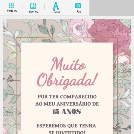
+Modelos
+Icones
+Texto
+Foto