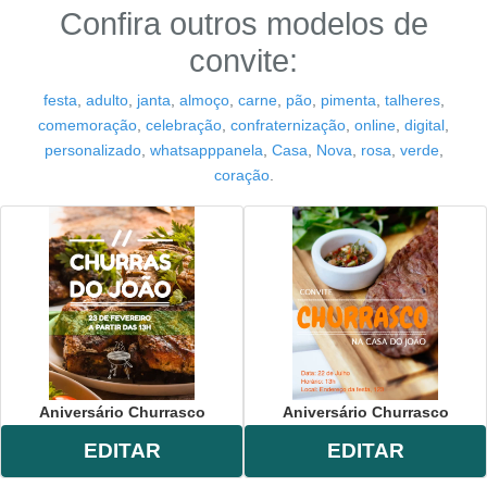
Confira outros modelos de
convite:
festa
,
adulto
,
janta
,
almoço
,
carne
,
pão
,
pimenta
,
talheres
,
comemoração
,
celebração
,
confraternização
,
online
,
digital
,
personalizado
,
whatsapppanela
,
Casa
,
Nova
,
rosa
,
verde
,
coração
.
Aniversário Churrasco
Aniversário Churrasco
EDITAR
EDITAR