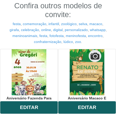
Confira outros modelos de
convite:
festa
,
comemoração
,
infantil
,
zoológico
,
selva
,
macaco
,
girafa
,
celebração
,
online
,
digital
,
personalizado
,
whatsapp
,
meninoanimais
,
festa
,
fotofesta
,
meninofesta
,
encontro
,
confraternização
,
lúdico
,
zoo
.
Aniversário Fazenda Para
Aniversário Macaco E
EDITAR
EDITAR