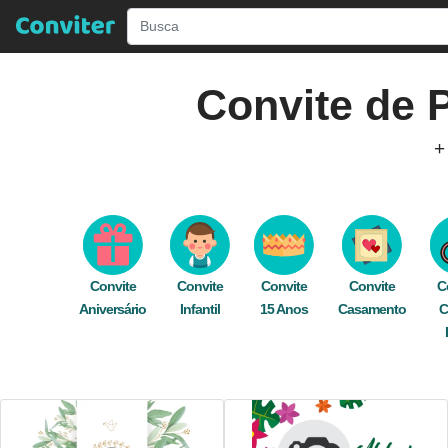
Convite de
+
Descubra Incríveis Modelos de
Convites de
P
editar gratuitamente e rapidamente online. Nos
Envie seu convite digital de graça 
Convite
Convite
Convite
Convite
C
Aniversário
Infantil
15 Anos
festa
,
branco
Casamento
,
plantas
,
C