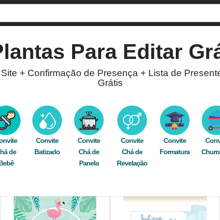
Plantas
Para Editar Grá
 Site + Confirmação de Presença + Lista de Present
Grátis
lantas
! Com a opção de confirmação de presença e
so editor está disponível para você criar convites 
pelo WhatsApp, Facebook, e-mail, ou imprima e espa
onvite
Convite
Convite
Convite
Convite
Conv
há de
foto
,
elegante
Batizado
,
pomba
,
natureza
Chá de
,
delicado
Chá de
,
celebração
Formatura
,
online
,
digital
Churr
,
p
Bebê
Panela
Revelação