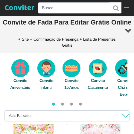
Convite de
Fada
Para Editar Grátis Online
+ Site + Confirmação de Presença + Lista de Presentes
Grátis
Descubra Incríveis Modelos de
Convites de
Fada
! Com a opção de
confirmação de presença e um site personalizado, qualquer pessoa
pode editar gratuitamente e rapidamente online. Nosso editor está
disponível para você criar convites deslumbrantes, seja pelo celular
ou computador. Envie seu convite digital de graça pelo WhatsApp,
Convite
Convite
Convite
Convite
Convite
Facebook, e-mail, ou imprima e espalhe a alegria entre seus
Aniversário
Infantil
15 Anos
Casamento
Chá de
convidados!
Bebê
fadas
,
brilho
,
flores
,
dourado
,
jardim das fadas
,
fada
,
convite fada
.